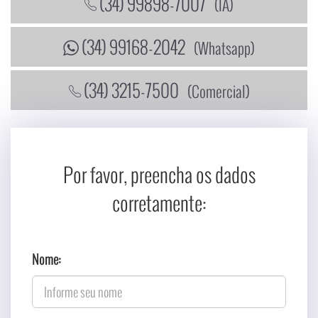
(34) 99898-7007
(IA)
(34) 99168-2042
(Whatsapp)
(34) 3215-7500
(Comercial)
Por favor, preencha os dados
corretamente:
Nome: