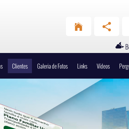
Whatsapp
IA
(34) 99168-2042
(34) 99898-7007
Bo
as
Clientes
Galeria de Fotos
Links
Vídeos
Perg