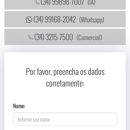
(34) 99898-7007
(IA)
(34) 99168-2042
(Whatsapp)
(34) 3215-7500
(Comercial)
Por favor, preencha os dados
corretamente:
Nome: